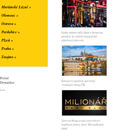
Mariánské Lázně »
Olomouc »
Ostrava »
Pardubice »
Firmy mohou začít žádat o dotace na
projekty ke snížení energetické
Plzeň »
náročnosti provozu
Praha »
Znojmo »
Počasí
Ratingové agentury potvrzují
Domažlice
vynikající rating ČR
očasí
Televize Prima uvede celosvětově
úspěšnou reality show Milionář mezi
námi!