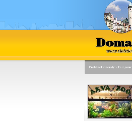
Domaž
www.zlatedo
Prohlížet inzeráty v kategori