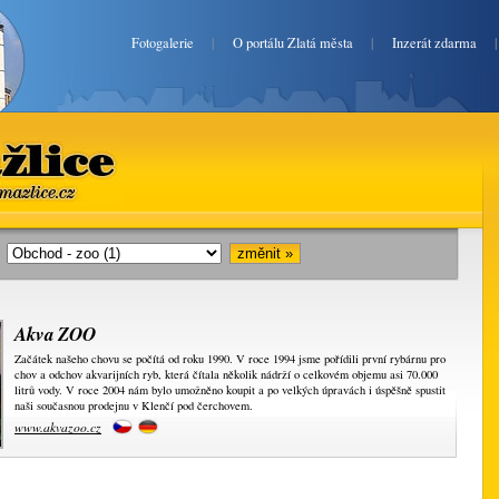
Fotogalerie
|
O portálu Zlatá města
|
Inzerát zdarma
lice
mazlice.cz
i:
Akva ZOO
Začátek našeho chovu se počítá od roku 1990. V roce 1994 jsme pořídili první rybárnu pro
chov a odchov akvarijních ryb, která čítala několik nádrží o celkovém objemu asi 70.000
litrů vody. V roce 2004 nám bylo umožněno koupit a po velkých úpravách i úspěšně spustit
naši současnou prodejnu v Klenčí pod čerchovem.
www.akvazoo.cz