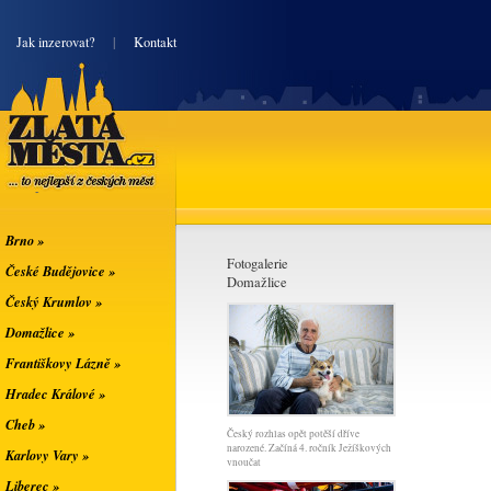
|
Jak inzerovat?
|
Kontakt
Zlatá města
... to nejlepší z
českých měst
Brno »
Fotogalerie
České Budějovice »
Domažlice
Český Krumlov »
Domažlice »
Františkovy Lázně »
Hradec Králové »
Cheb »
Český rozhlas opět potěší dříve
narozené. Začíná 4. ročník Ježíškových
Karlovy Vary »
vnoučat
Liberec »