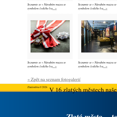
Seznamte se v Národním muzeu se
Seznamte se v Národním muzeu se
symbolem českého lva
...>
symbolem českého lva
...>
Seznamte se v Národním muzeu se
Seznamte se v Národním muzeu se
symbolem českého lva
...>
symbolem českého lva
...>
« Zpět na seznam fotogalerií
Zlatá města © 2026
V 16 zlatých městech našeh
Zlatá města ... t