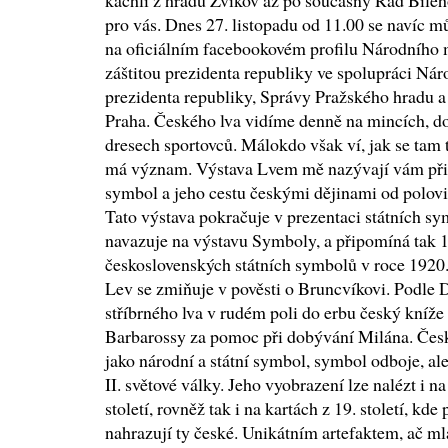
kachli z hradu Zvíkov až po současný Řád Bílého
pro vás. Dnes 27. listopadu od 11.00 se navíc mů
na oficiálním facebookovém profilu Národního 
záštitou prezidenta republiky ve spolupráci Ná
prezidenta republiky, Správy Pražského hradu a
Praha. Českého lva vidíme denně na mincích, d
dresech sportovců. Málokdo však ví, jak se tam 
má význam. Výstava Lvem mě nazývají vám přiblí
symbol a jeho cestu českými dějinami od polovin
Tato výstava pokračuje v prezentaci státních 
navazuje na výstavu Symboly, a připomíná tak 
československých státních symbolů v roce 1920.
Lev se zmiňuje v pověsti o Bruncvíkovi. Podle 
stříbrného lva v rudém poli do erbu český kníže 
Barbarossy za pomoc při dobývání Milána. Český
jako národní a státní symbol, symbol odboje, ale
II. světové války. Jeho vyobrazení lze nalézt i n
století, rovněž tak i na kartách z 19. století, 
nahrazují ty české. Unikátním artefaktem, ač mla