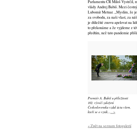
Parlamentu ČR Miloš Vystrčil,
vlády Andrej Babiš. Mezi čestným
Lubomír Metnar. „Myslím, že je 
za svobodu, za naši vlast, za ná
je důležité znovu apelovat na l
to překonáme a že vyjdeme z tét
předtím, než tato pandemie přišla
Premiér A. Babiš u příležitosti
102. výročí založení
Československa vzdal úctu všem,
kteří se o vznik...
...>
« Zpět na seznam fotogalerií