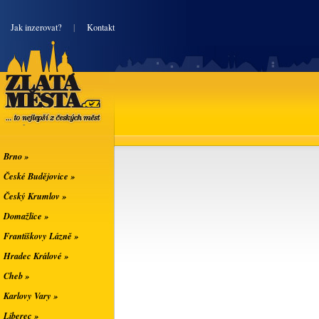
|
Jak inzerovat?
|
Kontakt
Zlatá města
... to nejlepší z
českých měst
Brno »
České Budějovice »
Český Krumlov »
Domažlice »
Františkovy Lázně »
Hradec Králové »
Cheb »
Karlovy Vary »
Liberec »