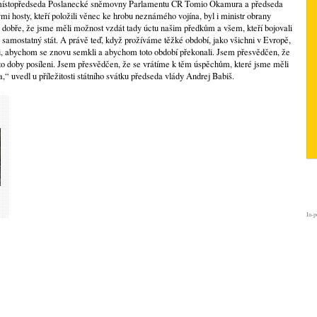
 místopředseda Poslanecké sněmovny Parlamentu ČR Tomio Okamura a předseda
i hosty, kteří položili věnec ke hrobu neznámého vojína, byl i ministr obrany
dobře, že jsme měli možnost vzdát tady úctu našim předkům a všem, kteří bojovali
š samostatný stát. A právě teď, když prožíváme těžké období, jako všichni v Evropě,
idi, abychom se znovu semkli a abychom toto období překonali. Jsem přesvědčen, že
o doby posíleni. Jsem přesvědčen, že se vrátíme k těm úspěchům, které jsme měli
,“ uvedl u příležitosti státního svátku předseda vlády Andrej Babiš.
In-p