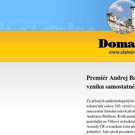
Domaž
www.zlatedo
Premiér Andrej Bab
vzniku samostatné
Za přísných epidemiologických o
uskutečnily oslavy 102. výročí v
omezeném formátu oslavit předs
Andrejem Babišem. Kvůli pande
památníku na Vítkově netradičn
Armády ČR si tentokrát čelní pře
jednotlivě. Jako první preziden