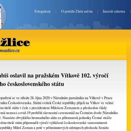
Fotogalerie
|
O portálu Zlatá města
|
Inzerát zdarma
lice
mazlice.cz
iš oslavil na pražském Vítkově 102. výročí
ho československého státu
patření se ve středu 28. října 2020 v Národním památníku na Vítkově v Praze
zniku Československa. Státní svátek České republiky přijeli na Vítkov ve velmi
tavitelé státu v čele s prezidentem Milošem Zemanem a předsedou vlády
mii nemoci covid-19 proběhl slavnostní ceremoniál na Čestném dvoře Národního
ě. Namísto obvyklého hromadného aktu za přítomnosti jednotky Čestné stráže
dstavitelé státu připomněli výročí vyhlášení československé samostatnosti
t republiky Miloš Zeman a poté v pětiminutových odstupech předseda Senátu