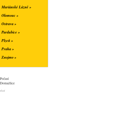
Mariánské Lázně »
Olomouc »
Ostrava »
Pardubice »
Plzeň »
Praha »
Znojmo »
Počasí
Domažlice
očasí