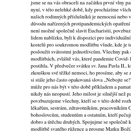
jsme se na vás obraceli na začátku první vlny p
nyní, v této nelehké době, kdy procházíme všic
našich rodinných příslušníků je nemocná nebo 
důvodu nařízených protipandemických opatření n
není možné společně slavit Eucharistii, povzbuz
lidem nablízku, byli k dispozici pro individuální
kostelů pro soukromou modlitbu všude, kde je to
posloužit svátostmi jednotlivcům. Všechny pak c
modlitbách, zvláště vás, které pandemie Covid
postihla. V předvečer svátku sv. Jana Pavla II., 
zkouškou své těžké nemoci, ho prosíme, aby se 
si stále jeho často opakovaná slova „Nebojte se!
může pro nás být v této době příkladem a pamatu
nikdy nás neopustí. Jeho milost je silnější než
povzbuzujeme všechny, kteří se v této době ro
lékařům, sestrám, zdravotníkům, pracovníkům C
bohoslovcům, studentům a ostatním, kteří pečuj
dobro a útěchu druhých. Spojujme se společně 
modlitbě svatého růžence a prosme Matku Boží