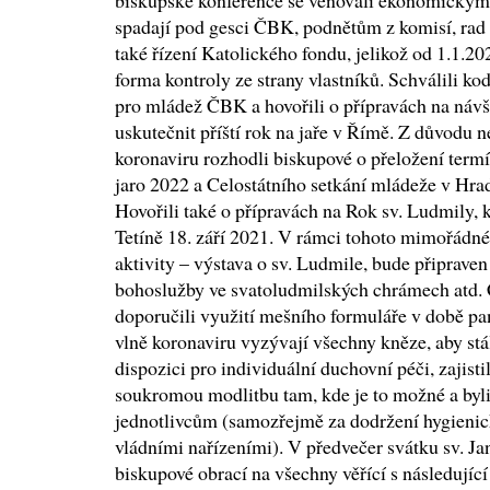
biskupské konference se věnovali ekonomickým 
spadají pod gesci ČBK, podnětům z komisí, rad 
také řízení Katolického fondu, jelikož od 1.1.
forma kontroly ze strany vlastníků. Schválili k
pro mládež ČBK a hovořili o přípravách na návš
uskutečnit příští rok na jaře v Římě. Z důvodu 
koronaviru rozhodli biskupové o přeložení term
jaro 2022 a Celostátního setkání mládeže v Hrad
Hovořili také o přípravách na Rok sv. Ludmily, 
Tetíně 18. září 2021. V rámci tohoto mimořádnéh
aktivity – výstava o sv. Ludmile, bude připrave
bohoslužby ve svatoludmilských chrámech atd.
doporučili využití mešního formuláře v době pan
vlně koronaviru vyzývají všechny kněze, aby stál
dispozici pro individuální duchovní péči, zajisti
soukromou modlitbu tam, kde je to možné a byli 
jednotlivcům (samozřejmě za dodržení hygienick
vládními nařízeními). V předvečer svátku sv. Jana
biskupové obrací na všechny věřící s následující 