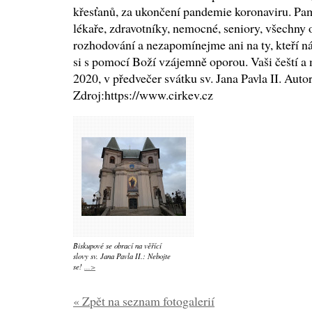
křesťanů, za ukončení pandemie koronaviru. Pa
lékaře, zdravotníky, nemocné, seniory, všechny 
rozhodování a nezapomínejme ani na ty, kteří ná
si s pomocí Boží vzájemně oporou. Vaši čeští a 
2020, v předvečer svátku sv. Jana Pavla II. Au
Zdroj:https://www.cirkev.cz
Biskupové se obrací na věřící
slovy sv. Jana Pavla II.: Nebojte
se!
...>
« Zpět na seznam fotogalerií