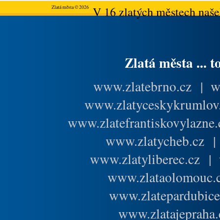
Zlatá města © 2026
V 16 zlatých městech našeh
Zlatá města ... t
www.zlatebrno.cz
|
w
www.zlatyceskykrumlov
www.zlatefrantiskovylazne.
www.zlatycheb.cz
www.zlatyliberec.cz
|
www.zlataolomouc.
www.zlatepardubice
www.zlatajepraha.